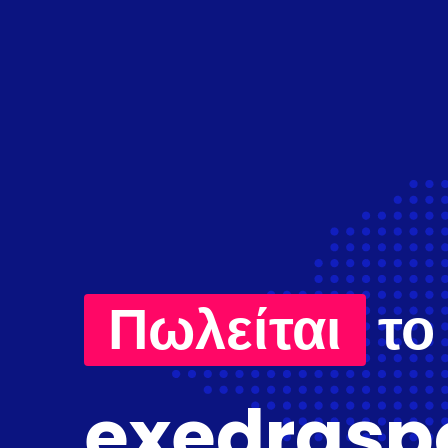
Πωλείται
το
exedraspo