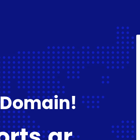
 Domain!
rts.gr